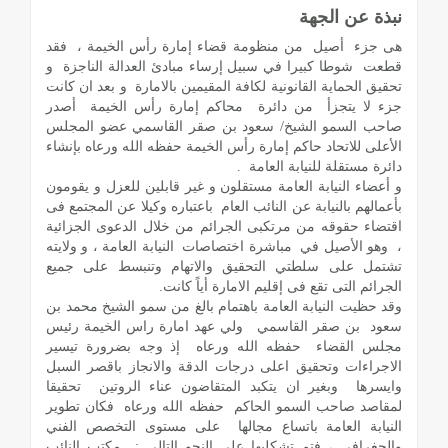
نبذة عن الجهة
هى جزء أصيل من منظومة قضاء إمارة رأس الخيمة ، فقد
قطعت شوطا كبيرا في سبيل إرساء مبادئ العدالة الناجزة و
تحقيق الحماية القانونية لكافة المقيمين بالامارة و بعد ان كانت
جزء لا يتجزأ من دائرة محاكم إمارة رأس الخيمة أصدر
صاحب السمو الشيخ/ سعود بن صقر القاسمي عضو المجلس
الأعلى للاتحاد حاكم إمارة رأس الخيمة حفظه الله ورعاه بإنشاء
دائرة مستقلة للنيابة العامة .
و أعضاء النيابة العامة مستقلون و غير قابلين للعزل و يقومون
بأعمالهم بالنيابة عن النائب العام باعتباره وكيلا عن المجتمع فى
اقتضاء حقوقه من مرتكبى الجرائم من خلال الدعوى الجزائية
، وهو الأصيل في مباشرة اختصاصات النيابة العامة ، و ولايته
تشتمل على سلطتي التحقيق والاتهام وتنبسط على جميع
الجرائم التى تقع فى إقليم الامارة أياً كانت.
وقد حظيت النيابة العامة باهتمام بالغ من سمو الشيخ محمد بن
سعود بن صقر القاسمي ولي عهد امارة راس الخيمة رئيس
مجلس القضاء حفظه الله ورعاه إذ وجه بضرورة تيسير
الاجراءات وتحقيق اعلى درجات الدقة والانجاز باقصر السبل
وايسرها وبغير ان يتكبد المتقاضون عناء الروتين تحقيقا
لمقاصد صاحب السمو الحاكم حفظه الله ورعاه فكان تطوير
النيابة العامة باتساع مجالها على مستوى التخصص الفني
والجغرافي ، فتم تشكليها على النحو التالي : مكتب النائب