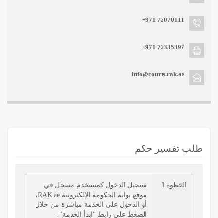
+971 72070111
+971 72335397
info@courts.rak.ae
طلب تفسير حكم
الخطوة 1
تسجيل الدخول كمستخدم مسجل في
موقع بوابة الحكومة الإلكترونية RAK.ae،
أو الدخول على الخدمة مباشرة من خلال
الضغط على رابط "ابدأ الخدمة".