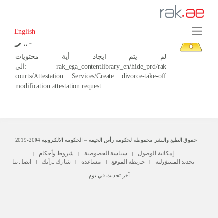
English
‏تحذير‏
لم يتم ايجاد أية محتويات
الى: ‭rak_ega_contentlibrary_en/hide_prd/rak
courts/Attestation Services/Create divorce-take-off
حقوق الطبع والنشر محفوظة لحكومة رأس الخيمة – الحكومة الالكترونية 2004-2019
إمكانية الوصول
سياسة الخصوصية
شروط وأحكام
|
|
|
تحديد المسؤولية
خريطة الموقع
مساعدة
شارك برأيك
اتصل بنا
|
|
|
|
آخر تحديث في يوم