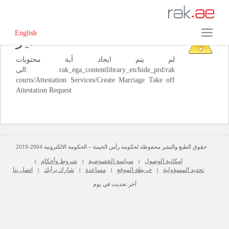
English
‏تحذير‏
لم يتم ايجاد أية محتويات
الى: ‭rak_ega_contentlibrary_en/hide_prd/rak
courts/Attestation Services/Create Marriage Take off
حقوق الطبع والنشر محفوظة لحكومة رأس الخيمة – الحكومة الالكترونية 2004-2019
إمكانية الوصول
سياسة الخصوصية
شروط وأحكام
|
|
|
تحديد المسؤولية
خريطة الموقع
مساعدة
شارك برأيك
اتصل بنا
|
|
|
|
آخر تحديث في يوم