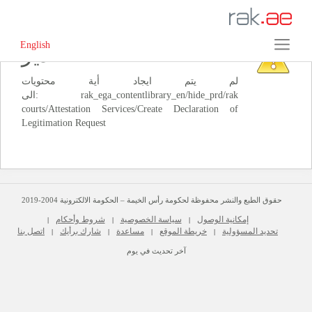
English
‏تحذير‏
لم يتم ايجاد أية محتويات
الى: ‭rak_ega_contentlibrary_en/hide_prd/rak
courts/Attestation Services/Create Declaration of
حقوق الطبع والنشر محفوظة لحكومة رأس الخيمة – الحكومة الالكترونية 2004-2019
إمكانية الوصول
سياسة الخصوصية
شروط وأحكام
|
|
|
تحديد المسؤولية
خريطة الموقع
مساعدة
شارك برأيك
اتصل بنا
|
|
|
|
آخر تحديث في يوم