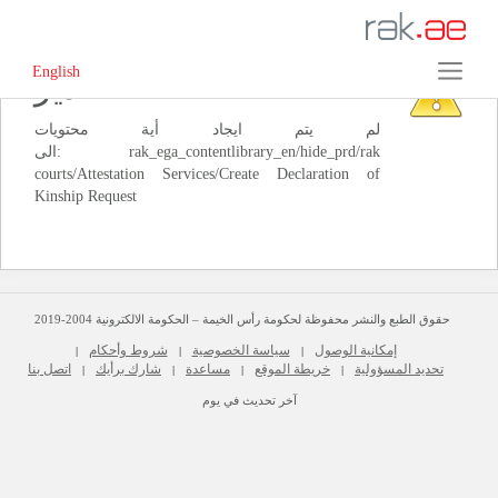
English
‏تحذير‏
لم يتم ايجاد أية محتويات
الى: ‭rak_ega_contentlibrary_en/hide_prd/rak
courts/Attestation Services/Create Declaration of
حقوق الطبع والنشر محفوظة لحكومة رأس الخيمة – الحكومة الالكترونية 2004-2019
إمكانية الوصول
سياسة الخصوصية
شروط وأحكام
|
|
|
تحديد المسؤولية
خريطة الموقع
مساعدة
شارك برأيك
اتصل بنا
|
|
|
|
آخر تحديث في يوم