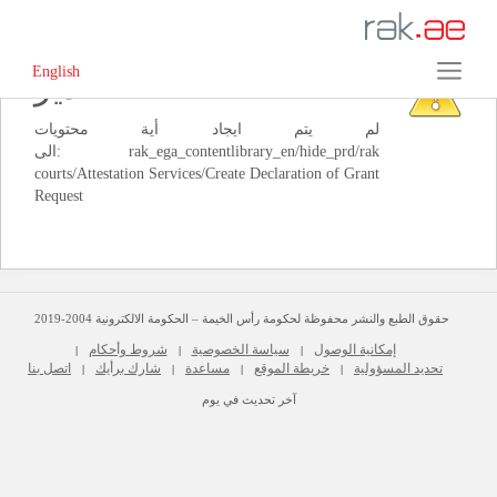
English
‏تحذير‏
لم يتم ايجاد أية محتويات
الى: ‭rak_ega_contentlibrary_en/hide_prd/rak
courts/Attestation Services/Create Declaration of Grant
حقوق الطبع والنشر محفوظة لحكومة رأس الخيمة – الحكومة الالكترونية 2004-2019
إمكانية الوصول
سياسة الخصوصية
شروط وأحكام
|
|
|
تحديد المسؤولية
خريطة الموقع
مساعدة
شارك برأيك
اتصل بنا
|
|
|
|
آخر تحديث في يوم